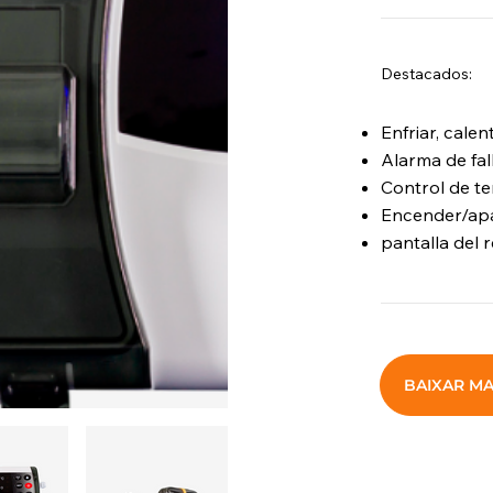
Destacados:
Enfriar, calen
Alarma de fal
Control de te
Encender/ap
pantalla del r
BAIXAR M