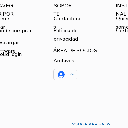
SOPOR
INST
AVEG
TE
NAL
R POR
Quie
ome
Contácteno
som
ar
s
onde comprar
Certi
Política de
privacidad
escargar
ÁREA DE SOCIOS
ftware
oud login
Archivos
Iniciar sesión
VOLVER ARRIBA