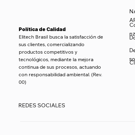
N
A
C
Política de Calidad
nz
Elitech Brasil busca la satisfacción de
D
sus clientes, comercializando
D
productos competitivos y
so
tecnológicos, mediante la mejora
Cl
continua de sus procesos, actuando
con responsabilidad ambiental. (Rev.
00)
REDES SOCIALES