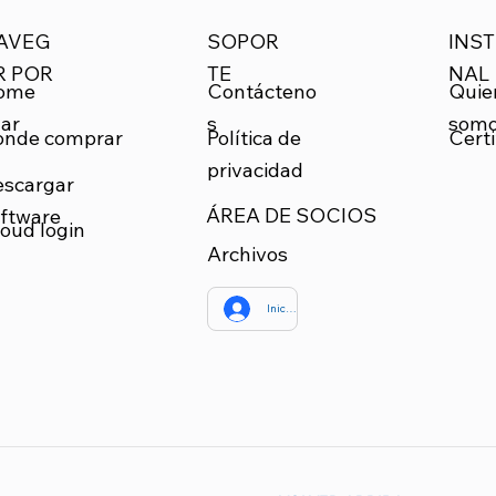
SOPOR
INST
AVEG
TE
NAL
R POR
Quie
ome
Contácteno
som
ar
s
onde comprar
Certi
Política de
privacidad
escargar
ÁREA DE SOCIOS
ftware
oud login
Archivos
Iniciar sesión