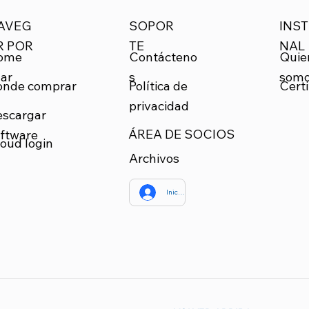
SOPOR
INST
AVEG
TE
NAL
R POR
Quie
ome
Contácteno
som
ar
s
onde comprar
Certi
Política de
privacidad
escargar
ÁREA DE SOCIOS
ftware
oud login
Archivos
Iniciar sesión