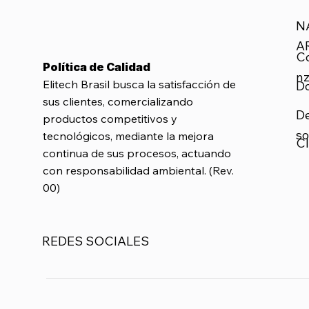
N
A
C
Política de Calidad
nz
Elitech Brasil busca la satisfacción de
D
sus clientes, comercializando
D
productos competitivos y
so
tecnológicos, mediante la mejora
Cl
continua de sus procesos, actuando
con responsabilidad ambiental. (Rev.
00)
REDES SOCIALES