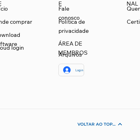
E
NAL
E
Que
ício
Fale
conosco
nde comprar
Certi
Política de
privacidade
ownload
ÁREA DE
ftware
oud login
MEMBROS
Arquivos
Login
VOLTAR AO TOPO