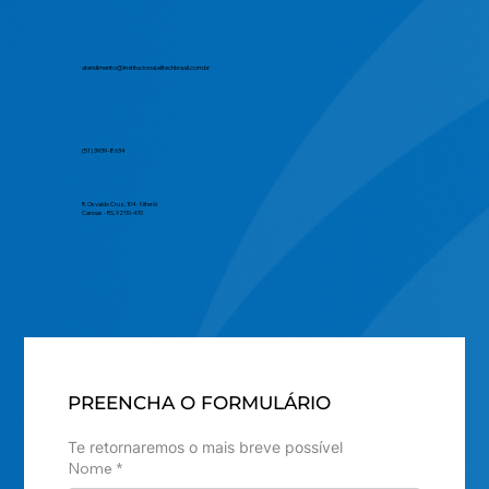
atendimento@institucional.elitechbrasil.com.br
(51) 3939-8634
R. Osvaldo Cruz, 104 - Niterói
Canoas - RS, 92110-470
PREENCHA O FORMULÁRIO
Te retornaremos o mais breve possível
Nome
*