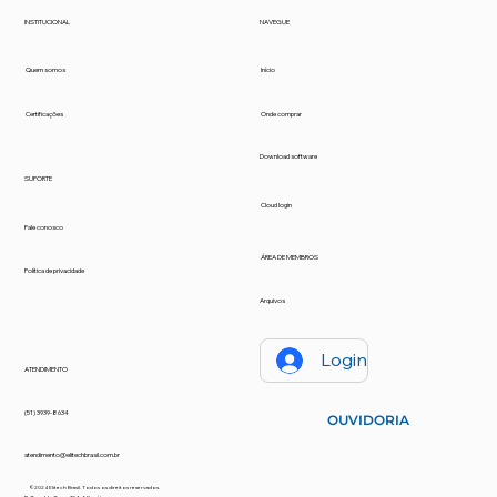
INSTITUCIONAL
NAVEGUE
Quem somos
Início
Certificações
Onde comprar
Download software
SUPORTE
Cloud login
Fale conosco
ÁREA DE MEMBROS
Política de privacidade
Arquivos
Login
ATENDIMENTO
(51) 3939-8634
OUVIDORIA
atendimento@elitechbrasil.com.br
©2024 Elitech Brasil. Todos os direitos reservados.