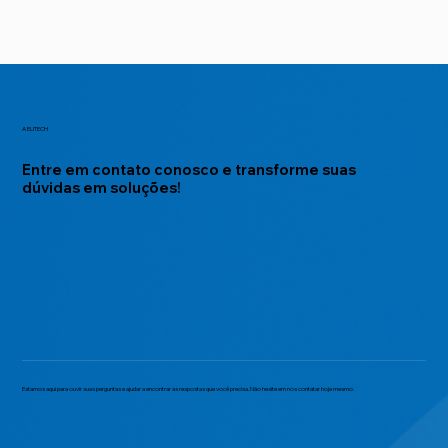
A ELITECH
Entre em contato conosco e transforme suas
dúvidas em soluções!
Estamos aqui para ouvir suas perguntas e ajudar a encontrar as respostas que você precisa. Não hesite em nos contatar hoje mesmo.