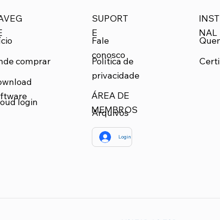
SUPORT
INST
AVEG
E
NAL
E
Que
ício
Fale
conosco
nde comprar
Certi
Política de
privacidade
ownload
ÁREA DE
ftware
oud login
MEMBROS
Arquivos
Login