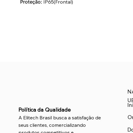
Proteção:
IP65(Frontal)
N
U
In
Política da Qualidade
O
A Elitech Brasil busca a satisfação de
seus clientes, comercializando
D
produtos competitivos e