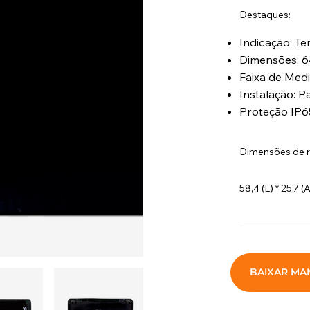
Destaques:
Indicação: T
Dimensões: 
Faixa de Med
Instalação: P
Proteção IP65
Dimensões de 
58,4 (L) * 25,7 
BAIXAR MA