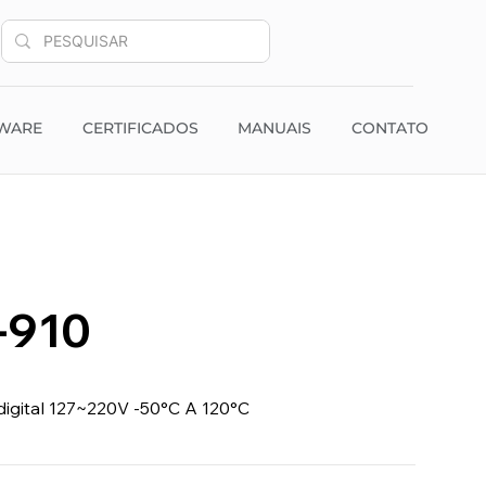
WARE
CERTIFICADOS
MANUAIS
CONTATO
-910
igital 127~220V -50°C A 120°C