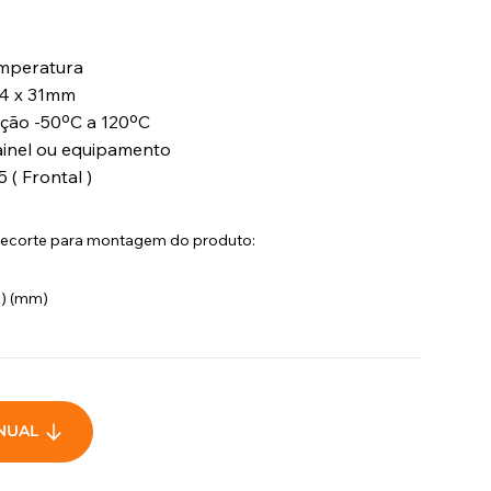
emperatura
64 x 31mm
ição -50ºC a 120ºC
ainel ou equipamento
 ( Frontal )
recorte para montagem do produto:
(A) (mm)
NUAL