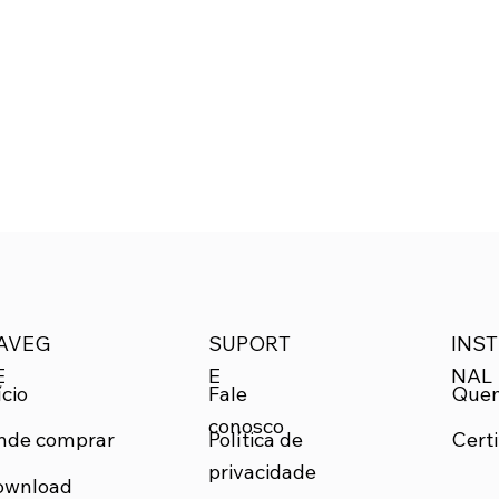
SUPORT
INST
AVEG
E
NAL
E
Que
ício
Fale
conosco
nde comprar
Certi
Política de
privacidade
ownload