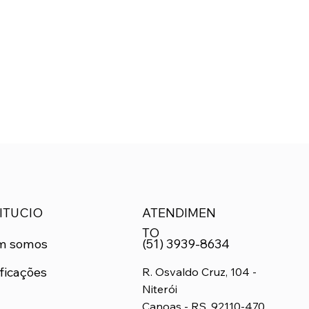
ITUCIO
ATENDIMEN
TO
m somos
(51) 3939-8634
ficações
R. Osvaldo Cruz, 104 -
Niterói
Canoas - RS, 92110-470