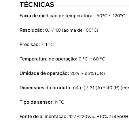
TÉCNICAS
Faixa de medição de temperatura:
-50°C ~ 120°C
Resolução:
0.1 / 1.0 (acima de 100°C)
Precisão:
+ 1 °C
Temperatura de operação:
0 °C ~ 60 °C
Umidade de operação:
20% ~ 85% (UR)
Dimensões do produto:
64 (L) * 31 (A) * 40 (P) (m
Tipo de sensor:
NTC
Fonte de alimentação:
127~220Vac ±10% / 50/60H